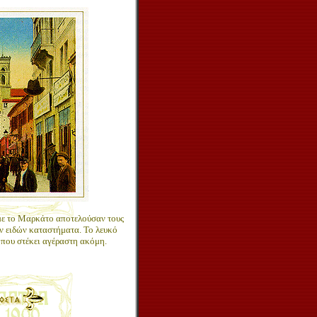
με το Μαρκάτο αποτελούσαν τους
ν ειδών καταστήματα. Το λευκό
που στέκει αγέραστη ακόμη.