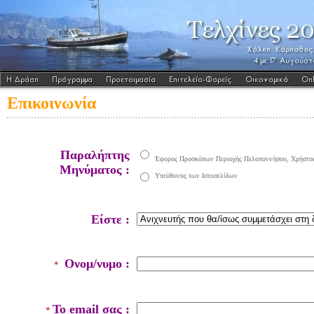
Επικοινωνία
Παραλήπτης
Έφορος Προσκόπων Περιοχής Πελοποννήσου, Χρήστος
Μηνύματος :
Υπεύθυνος των Ιστοσελίδων
Είστε :
Ονομ/νυμο :
*
To email σας :
*