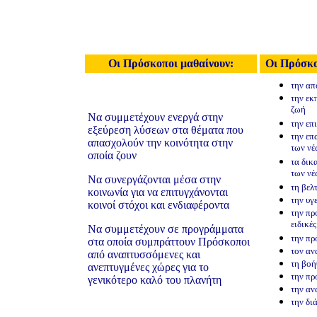
Οι Πρόσκοποι μαθαίνουν:
Οι Πρόσκο
την απ
την εκ
ζωή
Να συμμετέχουν ενεργά στην
την επ
εξεύρεση λύσεων στα θέματα που
την επ
απασχολούν την κοινότητα στην
των νέ
οποία ζουν
τα δικ
των νέ
Να συνεργάζονται μέσα στην
τη βελ
κοινωνία για να επιτυγχάνονται
την υγ
κοινοί στόχοι και ενδιαφέροντα
την πρ
ειδικέ
Να συμμετέχουν σε προγράμματα
την πρ
στα οποία συμπράττουν Πρόσκοποι
τον α
από αναπτυσσόμενες και
τη βοή
ανεπτυγμένες χώρες για το
την πρ
γενικότερο καλό του πλανήτη
την α
την δι