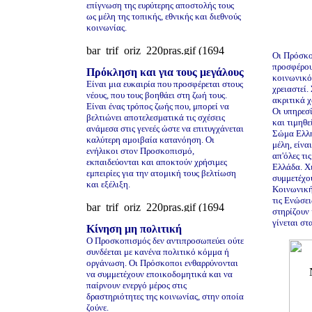
επίγνωση της ευρύτερης αποστολής τους
ως μέλη της τοπικής, εθνικής και διεθνούς
κοινωνίας.
Οι Πρόσκο
προσφέρουν
Πρόκληση και για τους μεγάλους
κοινωνικό
Είναι μια ευκαιρία που προσφέρεται στους
χρειαστεί.
νέους, που τους βοηθάει στη ζωή τους.
ακριτικά χ
Είναι ένας τρόπος ζωής που, μπορεί να
Οι υπηρεσί
βελτιώνει αποτελεσματικά τις σχέσεις
και τιμηθε
ανάμεσα στις γενεές ώστε να επιτυγχάνεται
Σώμα Ελλή
καλύτερη αμοιβαία κατανόηση. Οι
μέλη, είνα
ενήλικοι στον Προσκοπισμό,
απ'όλες τι
εκπαιδεύονται και αποκτούν χρήσιμες
Ελλάδα. Χι
εμπειρίες για την ατομική τους βελτίωση
συμμετέχο
και εξέλιξη.
Κοινωνική
τις Ενώσε
στηρίζουν 
γίνεται σ
Κίνηση μη πολιτική
Ο Προσκοπισμός δεν αντιπροσωπεύει ούτε
συνδέεται με κανένα πολιτικό κόμμα ή
οργάνωση. Οι Πρόσκοποι ενθαρρύνονται
να συμμετέχουν εποικοδομητικά και να
παίρνουν ενεργό μέρος στις
δραστηριότητες της κοινωνίας, στην οποία
ζούνε.