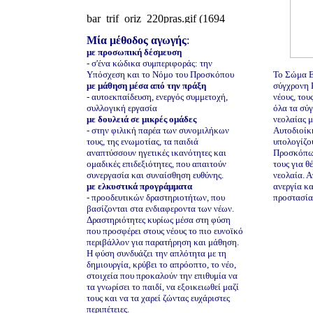
Μία μέθοδος αγωγής
:
με προσωπική δέσμευση
- σ'ένα κώδικα συμπεριφοράς: την
Υπόσχεση και το Νόμο του Προσκόπου
Το Σώμα Ε
με μάθηση μέσα από την πράξη
σύγχρονη 
- αυτοεκπαίδευση, ενεργός συμμετοχή,
νέους, του
συλλογική εργασία
όλα τα σύ
με δουλειά σε μικρές ομάδες
νεολαίας μ
- στην φιλική παρέα των συνομιλήκων
Αυτοδιοίκη
τους, της ενωμοτίας, τα παιδιά
υπολογίζο
αναπτύσσουν ηγετικές ικανότητες και
Προσκόπων
ομαδικές επιδεξιότητες, που απαιτούν
τους για 
συνεργασία και συναίσθηση ευθύνης.
νεολαία. Α
με ελκυστικά προγράμματα
ανεργία κα
- προοδευτικών δραστηριοτήτων, που
προστασία
βασίζονται στα ενδιαφεροντα των νέων.
Δραστηριότητες κυρίως μέσα στη φύση
που προσφέρει στους νέους το πιο ευνοϊκό
περιβάλλον για παρατήρηση και μάθηση.
Η φύση συνδυάζει την απλότητα με τη
δημιουργία, κρύβει το απρόοπτο, το νέο,
στοιχεία που προκαλούν την επιθυμία να
τα γνωρίσει το παιδί, να εξοικειωθεί μαζί
τους και να τα χαρεί ζώντας ευχάριστες
περιπέτειες.