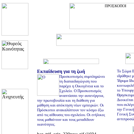
Eκπαίδευση για τη ζωή
Το Σώμα 
ιδρύθηκε μ
Προσκοπισμός συμπληρώνει
'Iδρυμα Ιδ
τη διαπαιδαγώγιση που
κοινωφελή
παρέχει η Οικογένεια και το
το Υπουργ
Σχολείο. Ο Προσκοπισμός
Θρησκευμά
αναπτύσσει την αυτενέργεια,
Διοικείτα
την πρωτοβουλία και τη διάθεση για
που εκλέγε
μάθηση και απόκτηση νέων εμπειριών. Οι
την Γενική
Πρόσκοποι ανακαλύπτουν τον κόσμο έξω
Γενική Συ
από τις αίθουσες του σχολείου. Οι ενήλικες
αντιπροσώ
τους μαθαίνουν και τους μεταδίδουν
ικανότητες.