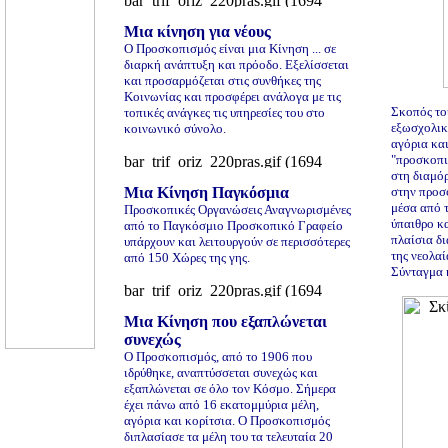
Mια κίνηση για νέους
Ο Προσκοπισμός είναι μια Κίνηση ... σε
διαρκή ανάπτυξη και πρόοδο. Εξελίσσεται
και προσαρμόζεται στις συνθήκες της
Κοινωνίας και προσφέρει ανάλογα με τις
Σκοπός το
τοπικές ανάγκες τις υπηρεσίες του στο
εξωσχολικ
κοινωνικό σύνολο.
αγόρια και
"προσκοπι
στη διαμό
Μια Κίνηση Παγκόσμια
στην προσ
μέσα από 
Προσκοπικές Οργανώσεις Αναγνωρισμένες
ύπαιθρο κα
από το Παγκόσμιο Προσκοπικό Γραφείο
πλαίσια δ
υπάρχουν και λειτουργούν σε περισσότερες
της νεολαί
από 150 Χώρες της γης.
Σύνταγμα 
Μια Κίνηση που εξαπλώνεται
συνεχώς
Ο Προσκοπισμός, από το 1906 που
ιδρύθηκε, αναπτύσσεται συνεχώς και
εξαπλώνεται σε όλο τον Κόσμο. Σήμερα
έχει πάνω από 16 εκατομμύρια μέλη,
αγόρια και κορίτσια. Ο Προσκοπισμός
διπλασίασε τα μέλη του τα τελευταία 20