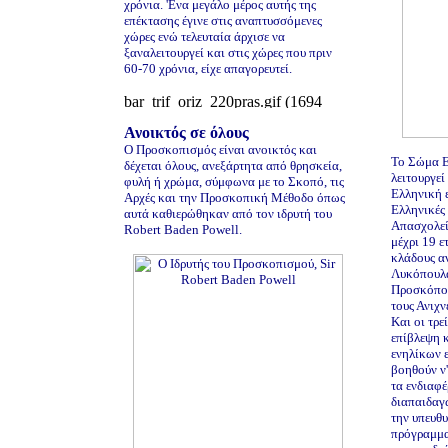
χρόνια. 'Eνα μεγάλο μέρος αυτής της
επέκτασης έγινε στις αναπτυσσόμενες
χώρες ενώ τελευταία άρχισε να
ξαναλειτουργεί και στις χώρες που πριν
60-70 χρόνια, είχε απαγορευτεί.
Ανοικτός σε όλους
Ο Προσκοπισμός είναι ανοικτός και
Το Σώμα 
δέχεται όλους, ανεξάρτητα από θρησκεία,
λειτουργεί
φυλή ή χρώμα, σύμφωνα με το Σκοπό, τις
Ελληνική ε
Αρχές και την Προσκοπική Μέθοδο όπως
Ελληνικές 
αυτά καθιερώθηκαν από τον ιδρυτή του
Απασχολεί
Robert Baden Powell.
μέχρι 19 ε
κλάδους αν
Λυκόπουλα
Προσκόπου
τους Ανιχν
Και οι τρε
επίβλεψη 
ενηλίκων 
βοηθούν ν'
τα ενδιαφέ
διαπαιδαγ
την υπευθ
πρόγραμμα 