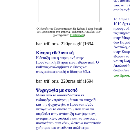
των παιδι
τους στην
οποία ανή
Το Σώμα 
1910 έχει
προσφορά 
Ο Ιδρυτής του Προσκοπισμού Sir Robert Baden Powell
με Προσκόπους στο Imperial Τζάμπορη, Λονδίνο 1924
τις υπηρεσ
(φωτογραφία:
Pinetreeweb
).
στην Μικρ
δύο Παγκό
Ανατολή, 
στην Κυπρ
Κίνηση εθελοντική
έδωσαν το
Η ένταξη και η παραμονή στην
και τη ζωή
Προσκοπική Κίνηση είναι εθελοντική. Ο
Ακολουθήσ
καθένας αναλαμβάνει ευθύνες και
διαβάσετε
υποχρεώσεις επειδή ο ίδιος το θέλει.
του Προσκ
Ψυχαγωγία με σκοπό
Μέσα από το διασκεδαστικό κι
ενδιαφέρον πρόγραμμά του, το παιχνίδι
και την ψυχαγωγία, ο Προσκοπισμός
πετυχαίνει το σκοπό του, που είναι να
συμβάλει στην ανάπτυξη των ψυχικών,
πνευματικών, φυσικών και κοινωνικών
ικανοτήτων των νέων, ώστε να καταστούν
χρήσιμοι και υπεύθυνοι πολίτες με