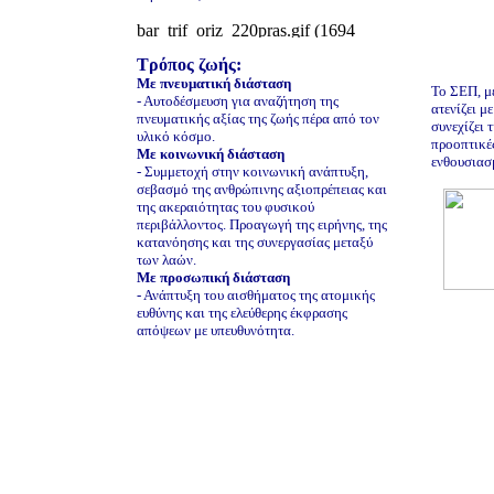
Τρόπος ζωής:
Με πνευματική διάσταση
Το ΣΕΠ, με
- Αυτοδέσμευση για αναζήτηση της
ατενίζει μ
πνευματικής αξίας της ζωής πέρα από τον
συνεχίζει 
υλικό κόσμο.
προοπτικές
Με κοινωνική διάσταση
ενθουσιασ
- Συμμετοχή στην κοινωνική ανάπτυξη,
σεβασμό της ανθρώπινης αξιοπρέπειας και
της ακεραιότητας του φυσικού
περιβάλλοντος. Προαγωγή της ειρήνης, της
κατανόησης και της συνεργασίας μεταξύ
των λαών.
Με προσωπική διάσταση
- Ανάπτυξη του αισθήματος της ατομικής
ευθύνης και της ελεύθερης έκφρασης
απόψεων με υπευθυνότητα.