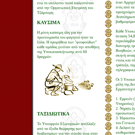
έναν Αρχηγ
ενώ το υπόλοιπο ποσό καλειπτόταν
ενός από τα
από την Οργανωτική Επιτροπή του
προηγούμεν
Τζάμπορη.
Αναπληρωτέ
βαθμοφόροι
ΚΑΥΣΙΜΑ
Κάθε Υποκ
Η μόνη καύσιμη ύλη για την
έκταση 54,
προετοιμασία του φαγητού ήταν τα
περιελάμβαν
ξύλα. Η προμήθεια των "φουφούδων"
διανομής τ
κάθε ομάδας γινόταν από την αποθήκη
Βοηθειών, π
της Υποκατασκήνωσης αντί 60
σκηνή αναψ
δραχμών.
ντους και π
τράπεζα, τα
τηλεγραφικ
Οι 5 Υποκα
μέλη της Δι
Εργατοτεχν
1. Ερμειόν 
Υπηρεσίες)
2. Νηρηίς (
προσωπικό
ΤΑΞΙΔΙΩΤΙΚΑ
3. Ήφαιστος
του Γενικού
Το Υπουργείο Εξωτερικών απέλλαξε
4. Δελφοί (
από τα έξοδα θεώρησης των
επιθυμούσα
διαβατηρίων για την είσοδο τους στην