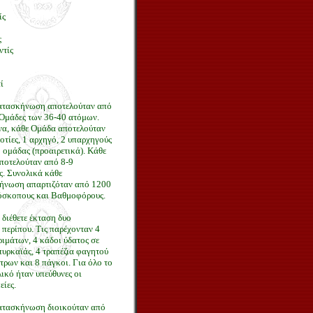
ίς
ς
ντίς
ί
τασκήνωση αποτελούταν από
 Ομάδες των 36-40 ατόμων.
να, κάθε Ομάδα αποτελούταν
τίες, 1 αρχηγό, 2 υπαρχηγούς
 ομάδας (προαιρετικά). Κάθε
ποτελούταν από 8-9
. Συνολικά κάθε
νωση απαρτιζόταν από 1200
όσκοπους και Βαθμοφόρους.
διέθετε έκταση δυο
περίπου. Τις παρέχονταν 4
ιμάτων, 4 κάδοι ύδατος σε
υρκαϊάς, 4 τραπέζια φαγητού
τρων και 8 πάγκοι. Για όλο το
ικό ήταν υπεύθυνες οι
ίες.
τασκήνωση διοικούταν από