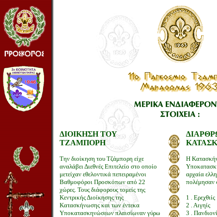
ΔΙΟΙΚΗΣΗ ΤΟΥ
ΔΙΑΡΘΡ
ΤΖΑΜΠΟΡΗ
ΚΑΤΑΣ
Την διοίκηση του Τζάμπορη είχε
Η Κατασκήν
αναλάβει Διεθνές Επιτελείο στο οποίο
Υποκατασκη
μετείχαν εθελοντικά πεπειραμένοι
αρχαία ελλ
Βαθμοφόροι Προσκόπων από 22
πολέμησαν
χώρες. Τους διάφορους τομείς της
Κεντρικής Διοίκησης της
1 . Ερεχθιίς
Κατασκήνωσης και των έντεκα
2 . Αιγηίς
Υποκατασκηνώσεων πλαισίωναν γύρω
3 . Πανδιον