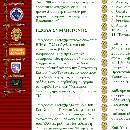
στα 1.200 άτομα ενώ το εργατοτεχνικό
4 . Λεοντίς
προσωπικό ανερχόταν σε 300. Ο
5 . Ακαμαντ
τρόπος Διοίκησης ήταν απλά μια
6 . Οινωίς
έμπρακτη εφαρμογή των αρχών του
7 . Κεκροπί
Προσκοπισμού.
8 . Ιπποθοω
9 . Αιαντίς
EΞΟΔΑ ΣΥΜΜΕΤΟΧΗΣ
10. Αντιοχίς
11. Πλαταια
Τα έξοδα συμμετοχής ήταν 45 δολλάρια
Κάθε Υποκα
ΗΠΑ ή 17 λίρες Αγγλίας για κάθε
30 περίπου
κατασκηνωτή (Πρόσκοπο ή
Συγκεκριμέ
Βαθμοφόρο). Για την Ελληνική
από 4 Ενωμο
αντιπροσωπεία, η συμμετοχή ήταν 300
και 1 βοηθό
δραχμές το άτομο ενώ το υπόλοιπο
Ενωμοτία α
ποσό καλειπτόταν από την Οργανωτική
Προσκόπους
Επιτροπή του Τζάμπορη. Το ποσό αυτό
Υποκατασκή
περιελάμβανε φαγητό, μεταφορικά,
περίπου Πρ
εφόδια, ιατρική περίθαλψη, ημερήσια
εφημερίδα Τζάμπορη "Marathon
Κάθε ομάδα 
Courrier", ημερολόγιο Τζάμπορη, σήμα
στρεμμάτων 
Τζάμπορη.
κάδοι απορρ
περίπτωση π
Τα έξοδα συμμετοχής για τα μέλη του
μήκους 3 μέ
Επιτελείου του Γενικού Αρχηγείου του
υπόλοιπο υλ
Τζάμπορη ή των Υποκατασκηνώσεων
αντιπροσωπε
ανέρχονταν σε 30 δολλάρια ΗΠΑ. Για
τους Έλληνες-μέλη των Επιτελείων η
Κάθε Υποκα
συμμετοχή ανέρχοταν σε 200 δραχμές