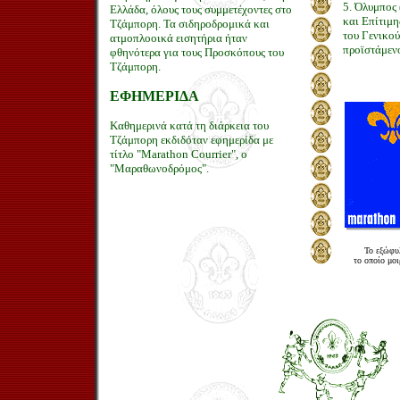
5. Όλυμπος 
Ελλάδα, όλους τους συμμετέχοντες στο
και Επίτιμη
Τζάμπορη. Τα σιδηροδρομικά και
του Γενικού
ατμοπλοοικά εισητήρια ήταν
προϊστάμεν
φθηνότερα για τους Προσκόπους του
Τζάμπορη.
ΕΦΗΜΕΡΙΔΑ
Καθημερινά κατά τη διάρκεια του
Τζάμπορη εκδιδόταν εφημερίδα με
τίτλο "Marathon Courrier", ο
"Μαραθωνοδρόμος".
Το εξώφυ
το οποίο μο