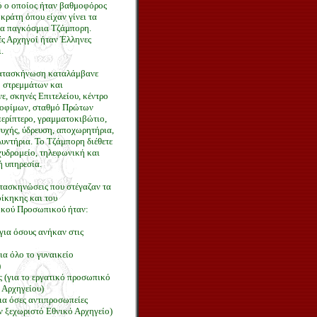
ό ο οποίος ήταν βαθμοφόρος
 κράτη όπου είχαν γίνει τα
α παγκόσμια Τζάμπορη.
ς Αρχηγοί ήταν Έλληνες
.
ατασκήνωση καταλάμβανε
8 στρεμμάτων και
ε, σκηνές Επιτελείου, κέντρο
ροφίμων, σταθμό Πρώτων
ερίπτερο, γραμματοκιβώτιο,
υχής, ύδρευση, αποχωρητήρια,
λυντήρια. Το Τζάμπορη διέθετε
χυδρομείο, τηλεφωνική και
ή υπηρεσία.
τασκηνώσεις που στέγαζαν τα
οίκηκης και του
ικού Προσωπικού ήταν:
(για όσους ανήκαν στις
για όλο το γυναικείο
)
 (για το εργατικό προσωπικό
 Αρχηγείου)
για όσες αντιπροσωπείες
ν ξεχωριστό Εθνικό Αρχηγείο)