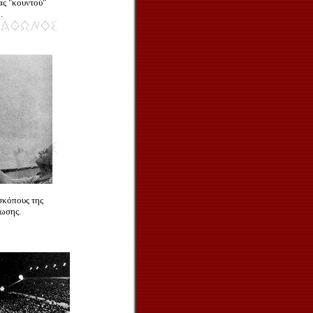
ς "κουντού"
.
σκόπους της
ωσης.