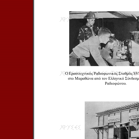
Ο Ερασιτεχνικός Ραδιοφωνικός Σταθμός SV
στο Μαραθώνα από τον Ελληνικό Σύνδεσμ
Ραδιοφώνου.