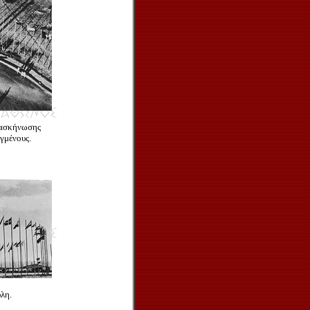
τασκήνωσης
γμένους.
λη.