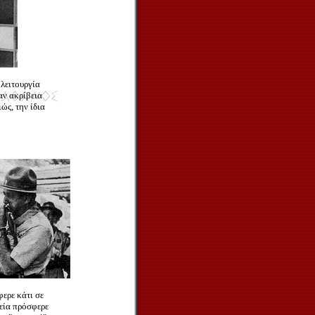
λειτουργία
αν ακρίβεια
ώς, την ίδια
ερε κάτι σε
εία πρόσφερε