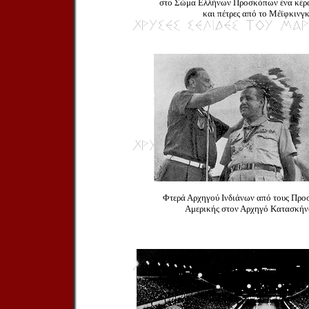
στο Σώμα Ελλήνων Προσκόπων ένα κέρα
και πέτρες από το Μέϊφκινγκ
Φτερά Αρχηγού Ινδιάνων από τους Προ
Αμερικής στον Αρχηγό Κατασκήν