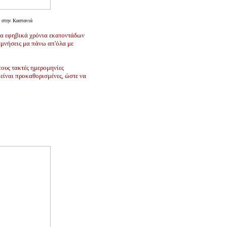
 στην Καστανιά
 τα εφηβικά χρόνια εκατοντάδων
ναμνήσεις μα πάνω απ'όλα με
τους τακτές ημερομηνίες
 είναι προκαθορισμένες, ώστε να