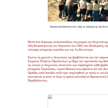
Προσκοπικά βαφτίσια στον αέρα σε εκδρομή της 2ης Κοιν
Μετά από διάφορες ανακατατάξεις στη μορφή του Ανιχνευτισμ
28η Κατασκήνωση τον Αύγουστο του 1985 στο Βοϊδομάτη, σημ
νεότερης ιστορικής περιόδου για την 2η Κοινότητα.
Εκείνη τη χρονιά οι Ανιχνευτές της βραβεύονται για την παρου
Σώματος Ελλήνων Προσκόπων με θέμα την προστασία της θαλά
τις οποίες οι Ανιχνευτές συναντούν και παρατηρούν κάθε βράδ
(επαρχίας Τριφυλλίας, νομού Ηλείας) όπου βρίσκονται σαν β
Ομάδας κατά δεκάδες πολύ πριν ασχοληθούν με αυτές οι οικολ
απονέμεται γι'αυτό το λόγο η πρώτη πανελλήνια Προσκοπική 
Περιβάλλοντος.