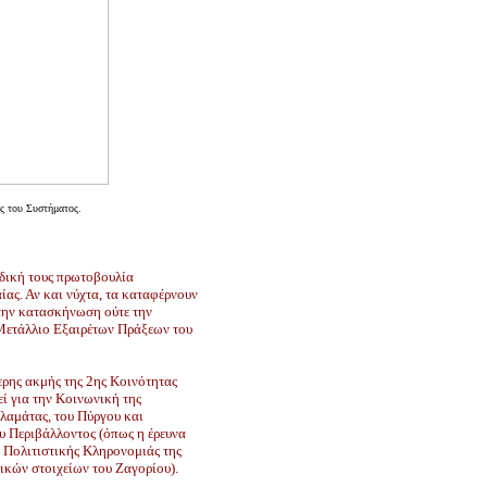
ς του Συστήματος.
 δική τους πρωτοβουλία
ας. Αν και νύχτα, τα καταφέρνουν
την κατασκήνωση ούτε την
 Μετάλλιο Εξαιρέτων Πράξεων του
τερης ακμής της 2ης Κοινότητας
εί για την Κοινωνική της
λαμάτας, του Πύργου και
υ Περιβάλλοντος (όπως η έρευνα
ς Πολιτιστικής Κληρονομιάς της
ικών στοιχείων του Ζαγορίου).