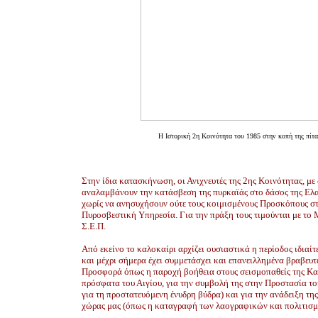
Η Ιστορική 2η Κοινότητα του 1985 στην κοπή της πίτα
Στην ίδια κατασκήνωση, οι Ανιχνευτές της 2ης Κοινότητας, με
αναλαμβάνουν την κατάσβεση της πυρκαϊάς στο δάσος της Ελαί
χωρίς να ανησυχήσουν ούτε τους κοιμισμένους Προσκόπους σ
Πυροσβεστική Υπηρεσία. Για την πράξη τους τιμούνται με το
Σ.Ε.Π.
Από εκείνο το καλοκαίρι αρχίζει ουσιαστικά η περίοδος ιδιαί
και μέχρι σήμερα έχει συμμετάσχει και επανειλλημένα βραβευτ
Προσφορά όπως η παροχή βοήθεια στους σεισμοπαθείς της Κα
πρόσφατα του Αιγίου, για την συμβολή της στην Προστασία το
για τη προστατευόμενη ένυδρη βύδρα) και για την ανάδειξη τη
χώρας μας (όπως η καταγραφή των λαογραφικών και πολιτισμ