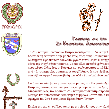
To 2o Σύστημα Προσκόπων Πάτρας ιδρύθηκε το 1924 με την
ξεκίνησε τη λειτουργία της με δυο ενωμοτίες, τους Λέοντες και
Συστήματα Προσκόπων που λειτουργούν στην Πάτρα. H απήχ
νέους της εποχής ήταν τεράστια, με αποτέλεσμα πολύ γρήγορα
προστεθούν άλλες δύο, οι Κόρακες και οι Αγριόγατοι το 1932.
από πέντε ενωμοτίες, με πέμπτους τους Πελαργούς που ιδρύθη
στεγαζόταν αρχικά στη συμβολή των οδών Σατωβριάνδου και 
Θα ήταν παράλειψη να μην αναφέρουμε πως την Ενωμοτία Αγρι
Πατρινός που σήμερα είναι γνωστός παγκοσμίως: ο Πρόεδρος 
Στεφανόπουλος, τον οποίο το 2ο Σύστημα επισκέφτηκε πρόσφ
Μέγαρο και του επέδωσε Ανακύρηξη σύμφωνα με την οποία θα 
Αρχηγός του 2ου Συστήματος Προσκόπων Πατρών.
Εκείνη την εποχή, οι Πρόσκοποι με την είσοδό τους στην ηλικί