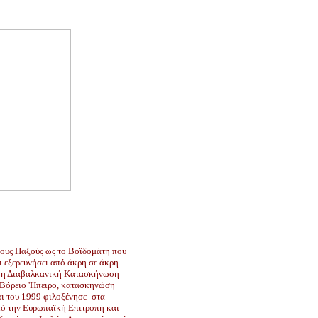
τους Παξούς ως το Βοϊδομάτη που
ει εξερευνήσει από άκρη σε άκρη
ν 1η Διαβαλκανική Κατασκήνωση
Βόρειο 'Hπειρο, κατασκηνώση
ρι του 1999 φιλοξένησε -στα
πό την Ευρωπαϊκή Επιτροπή και