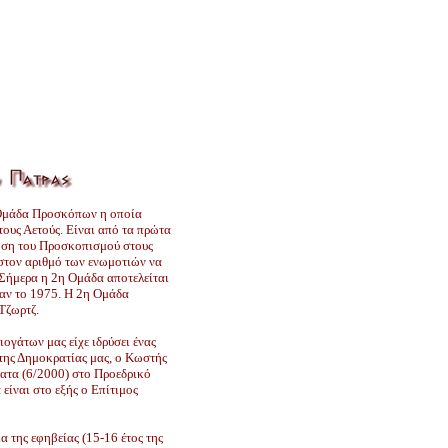
 Ομάδα Προσκόπων η οποία
 τους Αετούς. Είναι από τα πρώτα
ηση του Προσκοπισμού στους
 στον αριθμό των ενωμοτιών να
 Σήμερα η 2η Ομάδα αποτελείται
καν το 1975. Η 2η Ομάδα
Τζωρτζ.
ογάτων μας είχε ιδρύσει ένας
της Δημοκρατίας μας, ο Κωστής
ατα (6/2000) στο Προεδρικό
είναι στο εξής ο Επίτιμος
α της εφηβείας (15-16 έτος της