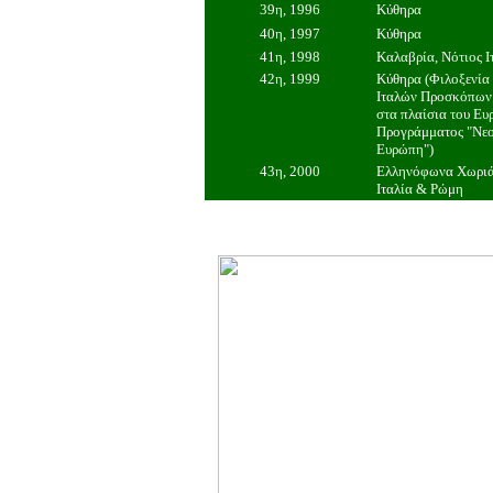
39η, 1996
Κύθηρα
40η, 1997
Κύθηρα
41η, 1998
Καλαβρία, Νότιος Ι
42η, 1999
Κύθηρα (Φιλοξενί
Ιταλών Προσκόπων 
στα πλαίσια του Ε
Προγράμματος "Νεο
Ευρώπη")
43η, 2000
Ελληνόφωνα Χωριά
Ιταλία & Ρώμη