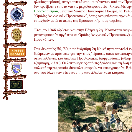
ηλικίας περίπου), αναγκαστικά απομακρύνονταν από τον Προσ
δεν προέβλεπε τίποτα για τις μεγαλύτερες αυτές ηλικίες. Με τη
Προσκοπισμού
, μετά τον δεύτερο Παγκόσμιο Πόλεμο, το 1946
"Ομάδες Ανιχνευτών Προσκόπων", όπως ονομάζονται αρχικά,
ενταχθούν μετά το πέρας της Προσκοπικής τους πορείας.
'Eτσι, το 1946 ιδρύεται και στην Πάτρα η 2η "Κοινότητα Ανιχ
μετονομαστούν αργότερα οι Ομάδες Ανιχνευτών Προσκόπων),
Προσκόπων.
Στις δεκαετίες '50, '60, η πολυάριθμη 2η Κοινότητα αποτελεί
δρώμενων με πρότυπες-για-την-εποχή δράσεις όπως κατασκηνώ
σε πανελλήνιες και διεθνείς Προσκοπικές διοργανώσεις (αθλη
τζάμπορη, κ.λ.π.). Οι λεπτομέρειες από τις δράσεις και τη ζωή
πολυετή της παρουσία δύσκολα μπορούν να καταγραφούν. Βρί
στο νου όλων των νέων που την αποτέλεσαν κατά καιρούς.