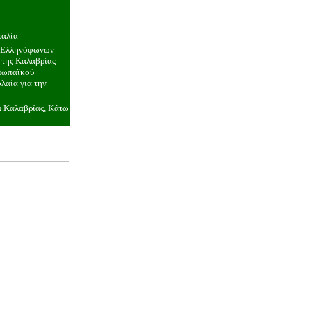
ταλία
α Ελληνόφωνων
της Καλαβρίας
υρωπαϊκού
λαία για την
 Καλαβρίας, Κάτω