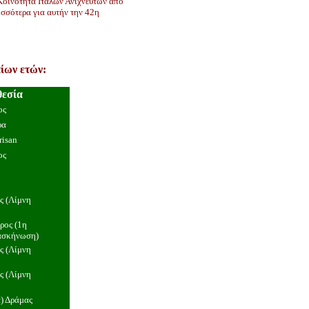
 Κοινότητα Ιταλών Ανιχνευτών από
ισσότερα για αυτήν την 42η
ίων ετών:
θεσία
ος
ρα
risan
ος
ς (Λίμνη
ρος (1η
ασκήνωση)
ς (Λίμνη
ς (Λίμνη
) Δράμας