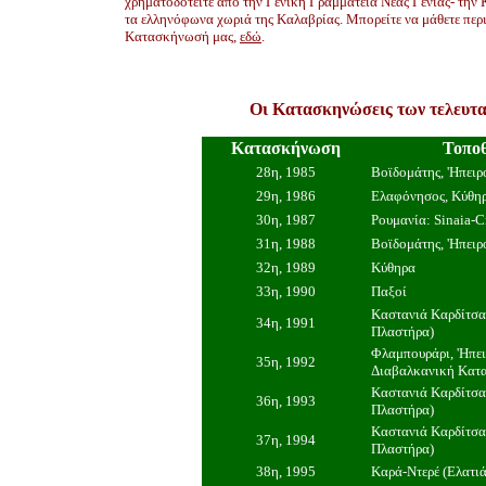
χρηματοδοτείτε από την Γενική Γραμματεία Νέας Γενιάς- την
τα ελληνόφωνα χωριά της Καλαβρίας. Μπορείτε να μάθετε περ
Κατασκήνωσή μας,
εδώ
.
Οι Κατασκηνώσεις των τελευτα
Κατασκήνωση
Τοπο
28η, 1985
Βοϊδομάτης, 'Hπειρ
29η, 1986
Ελαφόνησος, Κύθη
30η, 1987
Ρουμανία: Sinaia-C
31η, 1988
Βοϊδομάτης, 'Hπειρ
32η, 1989
Κύθηρα
33η, 1990
Παξοί
Καστανιά Καρδίτσα
34η, 1991
Πλαστήρα)
Φλαμπουράρι, 'Hπει
35η, 1992
Διαβαλκανική Κατ
Καστανιά Καρδίτσα
36η, 1993
Πλαστήρα)
Καστανιά Καρδίτσα
37η, 1994
Πλαστήρα)
38η, 1995
Καρά-Ντερέ (Ελατιά